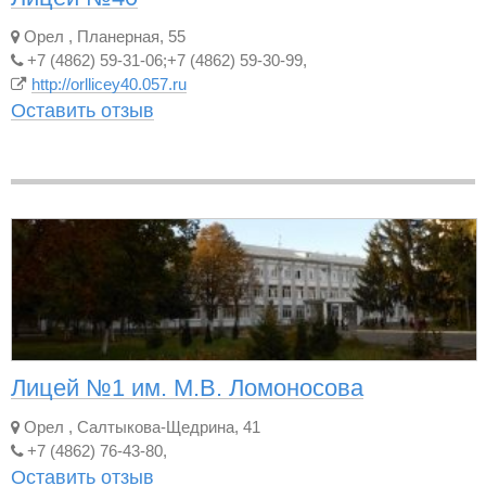
Орел
,
Планерная, 55
+7 (4862) 59-31-06;+7 (4862) 59-30-99,
http://orllicey40.057.ru
Оставить отзыв
Лицей №1 им. М.В. Ломоносова
Орел
,
Салтыкова-Щедрина, 41
+7 (4862) 76-43-80,
Оставить отзыв