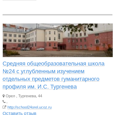
Средняя общеобразовательная школа
№24 с углубленным изучением
отдельных предметов гуманитарного
профиля им. И.С. Тургенева
Орел
,
Тургенева, 44
,
http://school24orel.ucoz.ru
Оставить отзыв